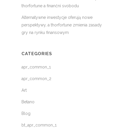
thorfortune a finanční svobodu
Alternatywne inwestycje oferują nowe
perspektywy, a thorfortune zmienia zasady
gry na rynku finansowym
CATEGORIES
apr_common_1
apr_common_2
Art
Betano
Blog
bt_apr_common_1