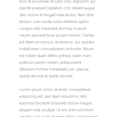
eros et accumsan et iusto odio dignissim qui
blandit praesent luptatum zzril delenit augue
duis dolore te feugait nulla facilisi. Nam liber
tempor cum soluta nobis eleifend option
congue nihil imperdiet doming id quod
mazim placerat facer possim assum. Claritas
est etiam processus dynamicus, qui sequitur
mutationem consuetudium lectorum. Mirum
est notare quam littera gothica, quam nunc
putamus parum claram, anteposuerit
litterarum formas humanitatis per seacula
quarta decima et quinta decima.
Lorem ipsum dolor sit amet, consectetuer
adipiscing elit, sed diam nonummy nibh
euismod tincidunt ut laoreet dolore magna
aliquam erat volutpat. Ut wisi enim ad minim
veniam, quis nostrud exerci tation ullamcorper