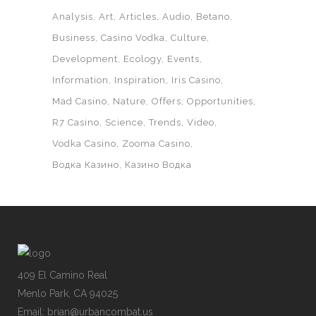
Analysis
Art
Articles
Audio
Betano
Business
Casino Vodka
Culture
Development
Ecology
Events
Information
Inspiration
Iris Casino
Mad Casino
Nature
Offers
Opportunities
R7 Casino
Science
Trends
Video
Vodka Casino
Zooma Casino
Водка Казино
Казино Водка
409 El Camino Real
Menlo Park, CA 94025
Email: brian@urbancombat.us