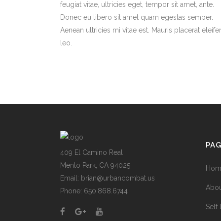
feugiat vitae, ultricies eget, tempor sit amet, ante.
Donec eu libero sit amet quam egestas semper.
Aenean ultricies mi vitae est. Mauris placerat eleif
leo.
PA
409 El Camino Real
Menlo Park, CA 94025
Hom
Email: brian@urbancombat.us
Abou
Phone: 650.868.6744
Self