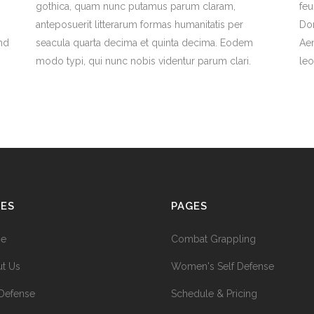
gothica, quam nunc putamus parum claram,
feu
anteposuerit litterarum formas humanitatis per
Don
end
seacula quarta decima et quinta decima. Eodem
Aen
modo typi, qui nunc nobis videntur parum clari.
leo
GES
PAGES
e
Combat Grappling
t Us
Women's Self Defense
 Defense
Schedule & Pricing