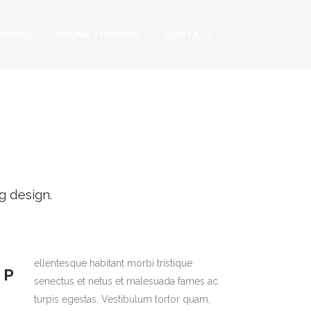
RICING
ONLINE TRAINING
CONTACT
g design.
ellentesque habitant morbi tristique
P
senectus et netus et malesuada fames ac
turpis egestas. Vestibulum tortor quam,