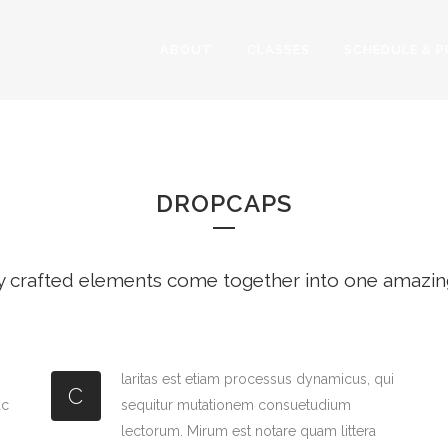
ABOUT
CLASSES
SCHEDULE & P
DROPCAPS
DROPCAPS
y crafted elements come together into one amazin
laritas est etiam processus dynamicus, qui
C
ac
sequitur mutationem consuetudium
lectorum. Mirum est notare quam littera